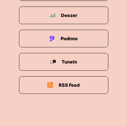
kennt also das im Links und Rechts und die
Mitte auf einem Kontinuum abgebildet werden
wo links und rechts nicht weiter voneinander
Deezer
entfernt sein konnten aber auch eben
Schnittmengen zur Mitte abbildbar oder
sichtbar werden können.
Podimo
00:02:19: Das ist beim Hufer als Modell dann
nicht mehr so sondern die Mitte ist sozusagen
das was sich davon abgrenzt Und die Ränder
TuneIn
sind das, was miteinander in Verbindung gerät
allerdings nie ganz berührt.
RSS Feed
00:02:28: Das ist auch wichtig dabei!
00:02:30: Ich würde sagen bei der Hufeisen
Theorie kommt sozusagen immer die Frage auf
Was ist denn eigentlich?
00:02:35: Was ist dann eigentlich die