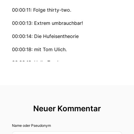
00:00:11: Folge thirty-two.
00:00:13: Extrem umbrauchbar!
00:00:14: Die Hufeisentheorie
00:00:18: mit Tom Ulich.
00:00:19: Hallo Tom!
00:00:20: Schön dass du dabei bist.
00:00:21: Wir beginnen mit der Standardfrage
Wer bist Du?
Neuer Kommentar
00:00:23: Was machst Du?
00:00:24: Und wem oder was bist Du auf der
Name oder Pseudonym
Spur?