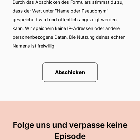
Durch das Abschicken des Formulars stimmst du zu,
dass der Wert unter "Name oder Pseudonym"
00:00:51: das heißt extrem unbrauchbar.
gespeichert wird und öffentlich angezeigt werden
00:00:53: Übergleichsetzung von links und
kann. Wir speichern keine IP-Adressen oder andere
rechts Das ist es im Verbrecherverlag erschien
personenbezogene Daten. Die Nutzung deines echten
und setzt sich kritisch mit Extremismustheorie
Namens ist freiwillig.
auseinander.
00:01:02: Du hast es gerade angesprochen, du
bist unter anderem wegen deiner Mitarbeit an
Abschicken
dem Buch extrem unbrauchbar.
00:01:07: hier ein Buch zur ExtremismusTheorie
die auch Hufeisentheorie genannt wird.
00:01:12: zum Einstieg allgemein was besagt
denn diese Hufeisen Theorie eigentlich?
Folge uns und verpasse keine
00:01:17: Die Hufeison Theorie ist ein
Episode