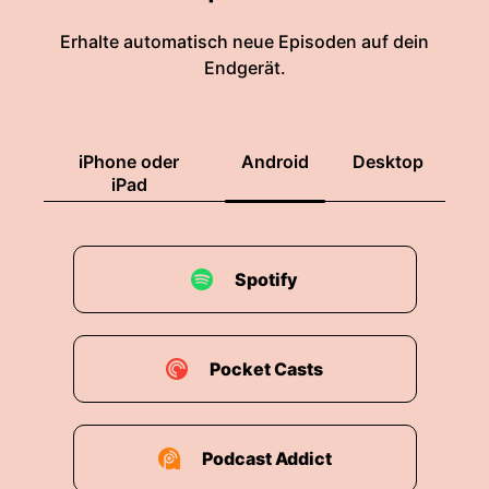
politikwissenschaftliches Modell das häufig zu
Forschungszwecken verwendet wird aber eben
Erhalte automatisch neue Episoden auf dein
auch viele Leute im Alltag beschäftigt oder viele
Endgerät.
Leute am Alltag nutzen, um auf politische
Verhältnisse zu schauen.
00:01:33: Die Extremismustheorie und damit ist
iPhone oder
Android
Desktop
eigentlich immer das Hufeißmodell verbunden
iPad
besagt dass es so etwas wie eine Mitte der
Gesellschaft gibt von deren Rändern aus sich
die Extreme gegenseitig annähern sowie die
Spotify
Arme von einem Hufeisen also klassischerweise
sind es dann links- und rechtsextremismus
maximalen Abstand zur guten,
bewahrenswerten Mitte erhalten.
Pocket Casts
00:01:59: Das Modell ist sozusagen eine
Verkrümung des klassischen Links-Rechts-
Podcast Addict
Kontinums was man vielleicht aus der Schule